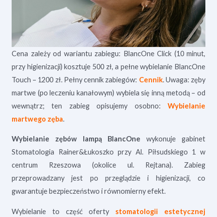
Cena zależy od wariantu zabiegu: BlancOne Click (10 minut,
przy higienizacji) kosztuje 500 zł, a pełne wybielanie BlancOne
Touch – 1200 zł. Pełny cennik zabiegów:
Cennik
. Uwaga: zęby
martwe (po leczeniu kanałowym) wybiela się inną metodą – od
wewnątrz; ten zabieg opisujemy osobno:
Wybielanie
martwego zęba
.
Wybielanie zębów lampą BlancOne
wykonuje gabinet
Stomatologia Rainer&Łukoszko przy Al. Piłsudskiego 1 w
centrum Rzeszowa (okolice ul. Rejtana). Zabieg
przeprowadzany jest po przeglądzie i higienizacji, co
gwarantuje bezpieczeństwo i równomierny efekt.
Wybielanie to część oferty
stomatologii estetycznej