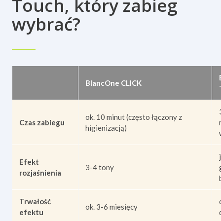
Touch, który zabieg
wybrać?
BlancOne CLICK
ok. 10 minut (często łączony z
Czas zabiegu
higienizacją)
Efekt
3-4 tony
rozjaśnienia
Trwałość
ok. 3-6 miesięcy
efektu