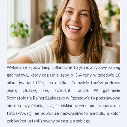
Wybielanie zębów lampą BlancOne to jednowizytowy zabieg
gabinetowy, który rozjaśnia zęby o 3-4 tony w zaledwie 10
minut (wariant Click) lub o kilka–kilkanaście tonów podczas
jednej dłuższej sesji (wariant Touch). W gabinecie
Stomatologia Rainer&Łukoszko w Rzeszowie to podstawowa
metoda wybielania, dzięki niskim stężeniom preparatu i
fotoaktywacji nie powoduje nadwrażliwości ani bólu, a kolor
zębów jest ustabilizowany od razu po zabiegu.