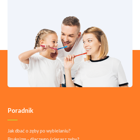
Poradnik
Jak dbać o zęby po wybielaniu?
Bruksizm - dlaczego ścierasz zęby?