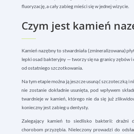
fluoryzację, a cały zabieg mieści się w jednej wizycie.
Czym jest kamień nazę
Kamień nazębny to stwardniała (zmineralizowana) płyt
lepki osad bakteryjny — tworzy się na granicy zębów i 
od ostatniego szczotkowania.
Na tym etapie można ją jeszcze usunąć szczoteczką i ni
nie zostanie dokładnie usunięta, pod wpływem składni
twardnieje w kamień, którego nie da się już zlikw
konieczny jest zabieg u dentysty.
Zalegający kamień to siedlisko bakterii: drażni d
chorobom przyzębia. Nieleczony prowadzi do odsła