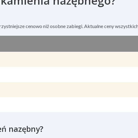
e kamienia nazębnego?
orzystniejsze cenowo niż osobne zabiegi. Aktualne ceny wszystk
eń nazębny?