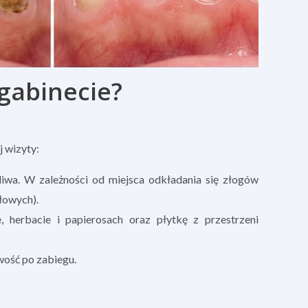
gabinecie?
 wizyty:
liwa. W zależności od miejsca odkładania się złogów
łowych).
herbacie i papierosach oraz płytkę z przestrzeni
wość po zabiegu.