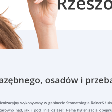
Rzesz
azębnego, osadów i przeb
gienizacyjny wykonywany w gabinecie Stomatologia Rainer&Łukos
ówno nad, jak i pod linią dziąseł. Pełna higienizacja obejmuj