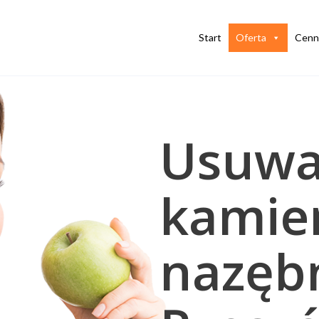
Start
Oferta
Cenn
Usuwa
kamie
nazęb