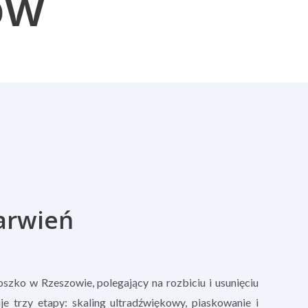
ów
arwień
zko w Rzeszowie, polegający na rozbiciu i usunięciu
e trzy etapy: skaling ultradźwiękowy, piaskowanie i