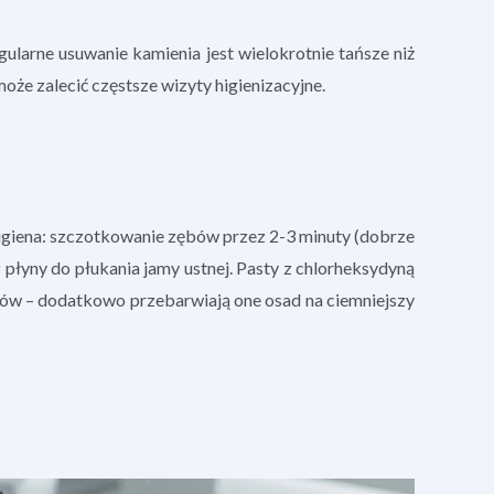
ularne usuwanie kamienia jest wielokrotnie tańsze niż
oże zalecić częstsze wizyty higienizacyjne.
higiena: szczotkowanie zębów przez 2-3 minuty (dobrze
 płyny do płukania jamy ustnej. Pasty z chlorheksydyną
sów – dodatkowo przebarwiają one osad na ciemniejszy