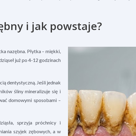
bny i jak powstaje?
ka nazębna. Płytka – miękki,
dziąseł już po 4-12 godzinach
cią dentystyczną. Jeśli jednak
ków śliny mineralizuje się i
idować domowymi sposobami –
ziąsła, sprzyja próchnicy i
niania szyjek zębowych, a w