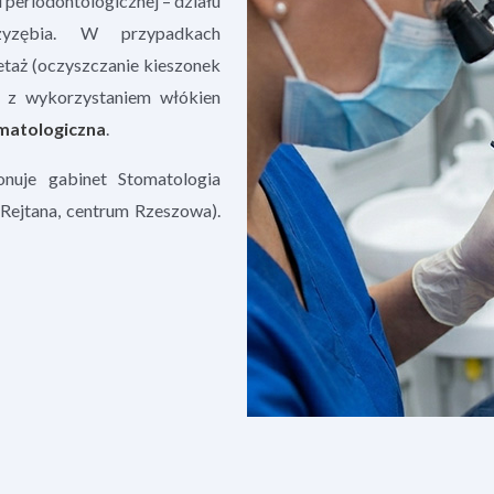
periodontologicznej – działu
zyzębia. W przypadkach
taż (oczyszczanie kieszonek
 z wykorzystaniem włókien
omatologiczna
.
uje gabinet Stomatologia
 Rejtana, centrum Rzeszowa).