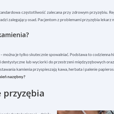
tandardowa częstotliwość zalecana przy zdrowym przyzębiu. Reg
wadzi zalegający osad. Pacjentom z problemami przyzębia lekarz m
 kamienia?
 – można je tylko skutecznie spowalniać. Podstawa to codzienna 
ici dentystyczne lub wyciorki do przestrzeni międzyzębowych oraz
awania kamienia przyspieszają kawa, herbata i palenie papiero
mień nazębny?
e przyzębia