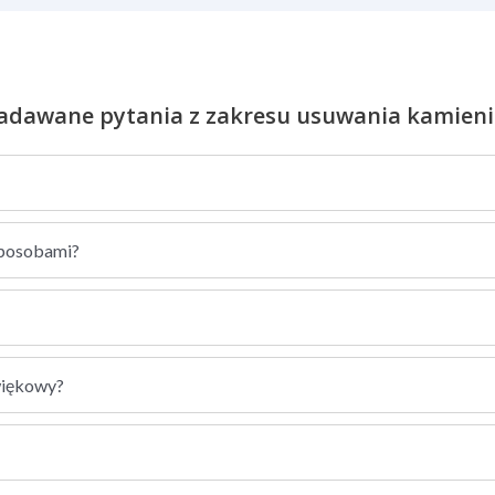
zadawane pytania z zakresu usuwania kamien
sposobami?
więkowy?