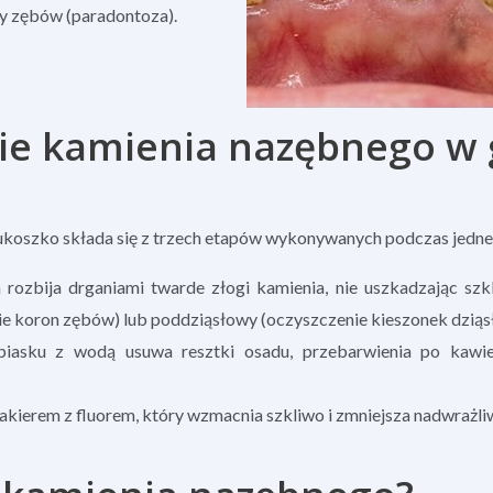
y zębów (paradontoza).
ie kamienia nazębnego w 
ukoszko składa się z trzech etapów wykonywanych podczas jednej
rozbija drganiami twarde złogi kamienia, nie uszkadzając szk
ie koron zębów) lub poddziąsłowy (oczyszczenie kieszonek dziąs
asku z wodą usuwa resztki osadu, przebarwienia po kawie, 
akierem z fluorem, który wzmacnia szkliwo i zmniejsza nadwrażli