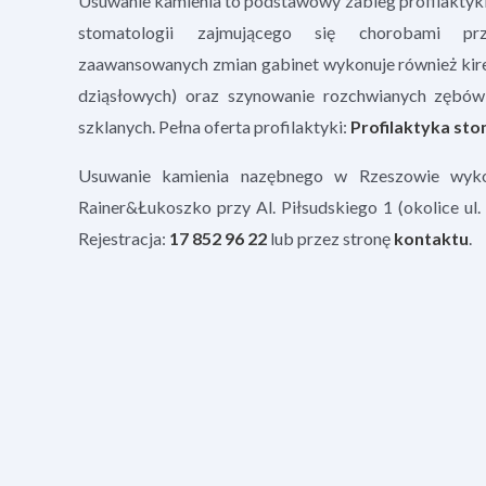
Usuwanie kamienia to podstawowy zabieg profilaktyki 
stomatologii zajmującego się chorobami pr
zaawansowanych zmian gabinet wykonuje również kire
dziąsłowych) oraz szynowanie rozchwianych zębów
szklanych. Pełna oferta profilaktyki:
Profilaktyka st
Usuwanie kamienia nazębnego w Rzeszowie wykon
Rainer&Łukoszko przy Al. Piłsudskiego 1 (okolice ul.
Rejestracja:
17 852 96 22
lub przez stronę
kontaktu
.