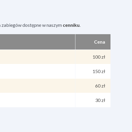
ich zabiegów dostępne w naszym
cenniku
.
Cena
100 zł
150 zł
60 zł
30 zł