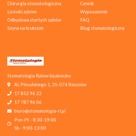
Chirurgia stomatologiczna
Cennik
Licówki zębów
Wyposażenie
Odbudowa startych zębów
FAQ
Szyna na bruksizm
Blog stomatologiczny
Stomatologia Rainer&Łukoszko
Al. Piłsudskiego 1, 35-074 Rzeszów
17 852 96 22
17 787 96 06
biuro@stomatologia-rl.pl
Pon-Pt - 8:30-19:00
Sb - 9:00-13:00