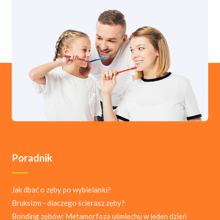
Poradnik
Jak dbać o zęby po wybielaniu?
Bruksizm - dlaczego ścierasz zęby?
Bonding zębów: Metamorfoza uśmiechu w jeden dzień